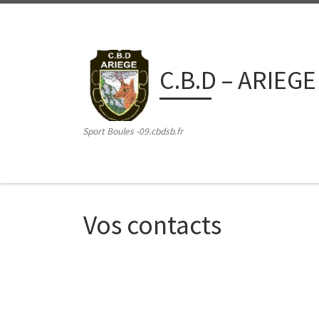
Passer au contenu
C.B.D – ARIEGE
Sport Boules -09.cbdsb.fr
Vos contacts