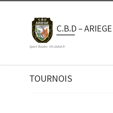
Passer au contenu
C.B.D – ARIEGE
Sport Boules -09.cbdsb.fr
TOURNOIS