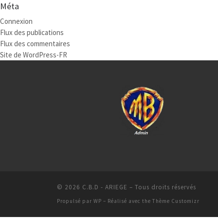
Méta
Connexion
Flux des publications
Flux des commentaires
Site de WordPress-FR
© 2026
C.B.D - ARIEGE
– Tous droits réservés
Propulsé par
WP
– Réalisé avec the
Thème Customizr